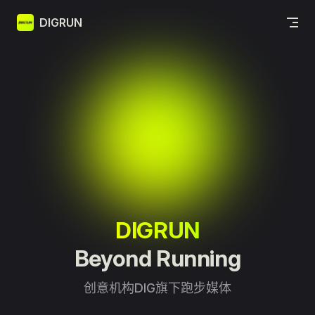
Skip to content
DIGRUN
DIGRUN
Beyond Running
创意机构DIG旗下跑步媒体